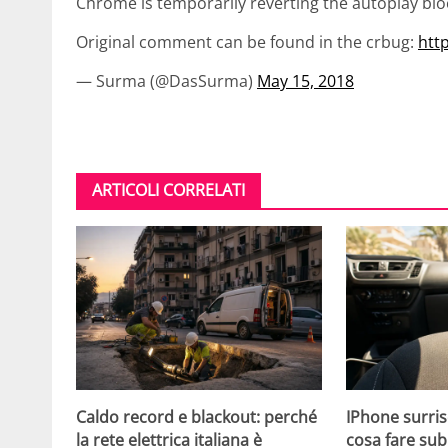
Chrome is temporarily reverting the autoplay bl
Original comment can be found in the crbug:
htt
— Surma (@DasSurma)
May 15, 2018
ARTICOLI CORRELATI
Caldo record e blackout: perché
IPhone surris
la rete elettrica italiana è
cosa fare sub