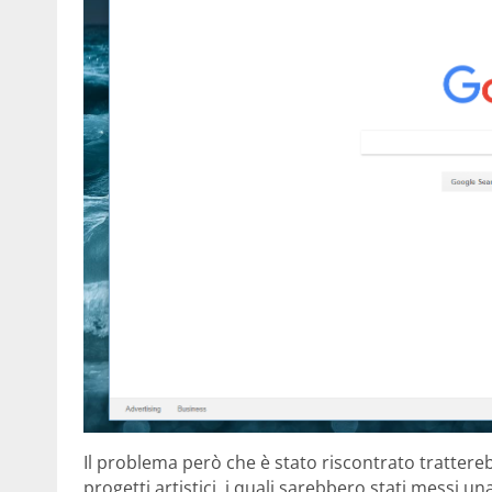
Il problema però che è stato riscontrato tratter
progetti artistici, i quali sarebbero stati messi un