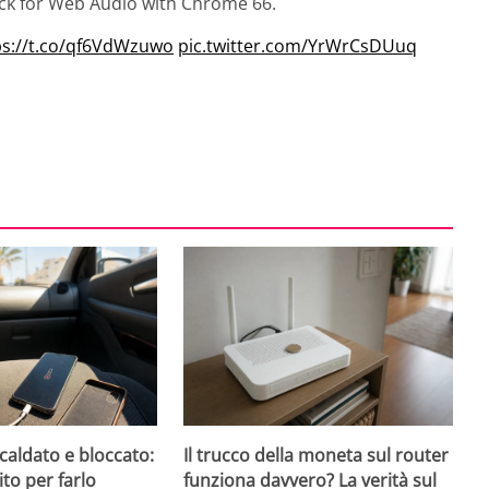
ock for Web Audio with Chrome 66.
ps://t.co/qf6VdWzuwo
pic.twitter.com/YrWrCsDUuq
caldato e bloccato:
Il trucco della moneta sul router
ito per farlo
funziona davvero? La verità sul