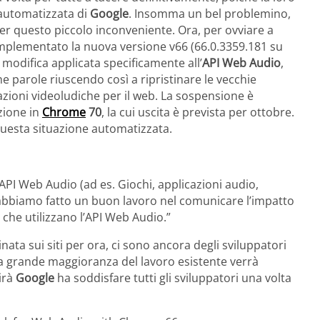
automatizzata di
Google
. Insomma un bel problemino,
 per questo piccolo inconveniente. Ora, per ovviare a
implementato la nuova versione v66 (66.0.3359.181 su
 modifica applicata specificamente all’
API Web Audio
,
e parole riuscendo così a ripristinare le vecchie
azioni videoludiche per il web. La sospensione è
zione in
Chrome
70
, la cui uscita è prevista per ottobre.
questa situazione automatizzata.
 API Web Audio (ad es. Giochi, applicazioni audio,
 abbiamo fatto un buon lavoro nel comunicare l’impatto
 che utilizzano l’API Web Audio.”
ata sui siti per ora, ci sono ancora degli sviluppatori
“La grande maggioranza del lavoro esistente verrà
cirà
Google
ha soddisfare tutti gli sviluppatori una volta