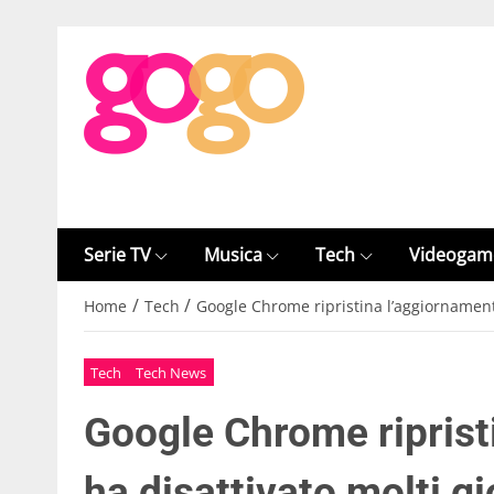
Serie TV
Musica
Tech
Videogam
/
/
Home
Tech
Google Chrome ripristina l’aggiornamento
Tech
Tech News
Google Chrome riprist
ha disattivato molti gi