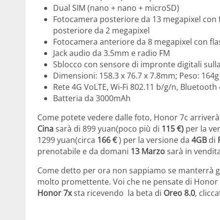
Dual SIM (nano + nano + microSD)
Fotocamera posteriore da 13 megapixel con f
posteriore da 2 megapixel
Fotocamera anteriore da 8 megapixel con flas
Jack audio da 3.5mm e radio FM
Sblocco con sensore di impronte digitali sull
Dimensioni: 158.3 x 76.7 x 7.8mm; Peso: 164g
Rete 4G VoLTE, Wi-Fi 802.11 b/g/n, Bluetoot
Batteria da 3000mAh
Come potete vedere dalle foto, Honor 7c arriverà 
Cina
sarà di 899 yuan(poco più di
115 €)
per la ve
1299 yuan(circa
166 €
) per la versione da
4GB
di
prenotabile e da domani
13 Marzo
sarà in vendita
Come detto per ora non sappiamo se manterrà gli
molto promettente. Voi che ne pensate di Honor 7
Honor 7x
sta ricevendo la beta di
Oreo 8.0
, clicc