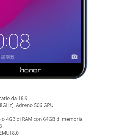
ratio da 18:9
1.8GHz) Adreno 506 GPU
B o 4GB di RAM con 64GB di memoria
B
 EMUI 8.0