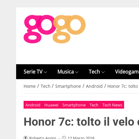
Serie TV
Musica
Tech
Videogam
/
/
/
/
Home
Tech
Smartphone
Android
Honor 7c: tolto 
Android
Huawei
Smartphone
Tech
Tech News
Honor 7c: tolto il velo
Roberto Assini
-
12 Marzo 2018