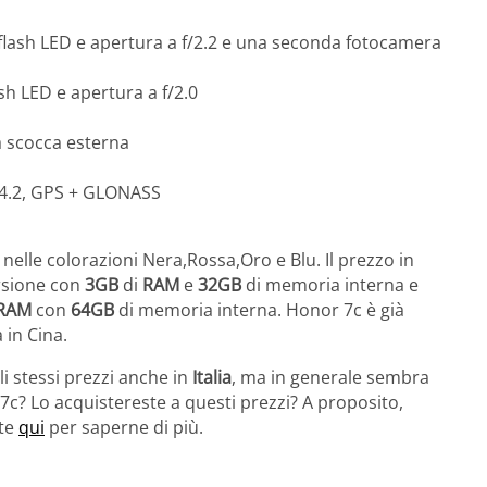
lash LED e apertura a f/2.2 e una seconda fotocamera
h LED e apertura a f/2.0
a scocca esterna
h 4.2, GPS + GLONASS
nelle colorazioni Nera,Rossa,Oro e Blu. Il prezzo in
rsione con
3GB
di
RAM
e
32GB
di memoria interna e
RAM
con
64GB
di memoria interna. Honor 7c è già
 in Cina.
 stessi prezzi anche in
Italia
, ma in generale sembra
c? Lo acquistereste a questi prezzi? A proposito,
ate
qui
per saperne di più.