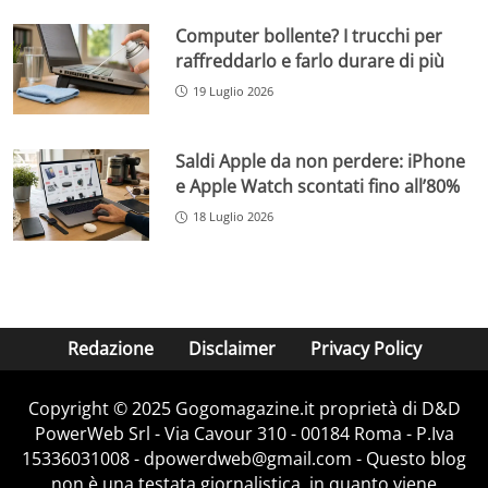
Computer bollente? I trucchi per
raffreddarlo e farlo durare di più
19 Luglio 2026
Saldi Apple da non perdere: iPhone
e Apple Watch scontati fino all’80%
18 Luglio 2026
Redazione
Disclaimer
Privacy Policy
Copyright © 2025 Gogomagazine.it proprietà di D&D
PowerWeb Srl - Via Cavour 310 - 00184 Roma - P.Iva
15336031008 - dpowerdweb@gmail.com - Questo blog
non è una testata giornalistica, in quanto viene