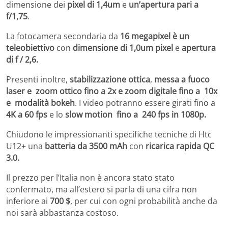
dimensione dei
pixel di 1,4um
e
un’apertura pari a
f/1,75
.
La fotocamera secondaria da
16 megapixel è un
teleobiettivo
con
dimensione di 1,0um
pixel
e
apertura
di f / 2,6.
Presenti inoltre,
stabilizzazione ottica
,
messa a fuoco
laser e zoom ottico fino a 2x e zoom digitale fino a 10x
e modalità bokeh
. I video potranno essere girati fino a
4K a 60 fps
e lo
slow motion fino a 240 fps in 1080p.
Chiudono le impressionanti specifiche tecniche di Htc
U12+ una
batteria da 3500 mAh
con
ricarica rapida QC
3.0.
Il prezzo per l’Italia non è ancora stato stato
confermato, ma all’estero si parla di una cifra non
inferiore ai
700 $
, per cui con ogni probabilità anche da
noi sarà abbastanza costoso.