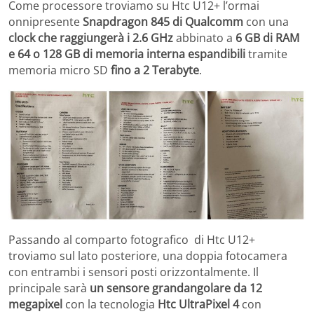
Come processore troviamo su Htc U12+ l’ormai
onnipresente
Snapdragon 845 di Qualcomm
con una
clock che raggiungerà i 2.6 GHz
abbinato a
6 GB di RAM
e 64 o 128 GB di memoria interna
espandibili
tramite
memoria micro SD
fino a 2 Terabyte
.
Passando al comparto fotografico di Htc U12+
troviamo sul lato posteriore, una doppia fotocamera
con entrambi i sensori posti orizzontalmente. Il
principale sarà
un sensore grandangolare da 12
megapixel
con la tecnologia
Htc UltraPixel 4
con