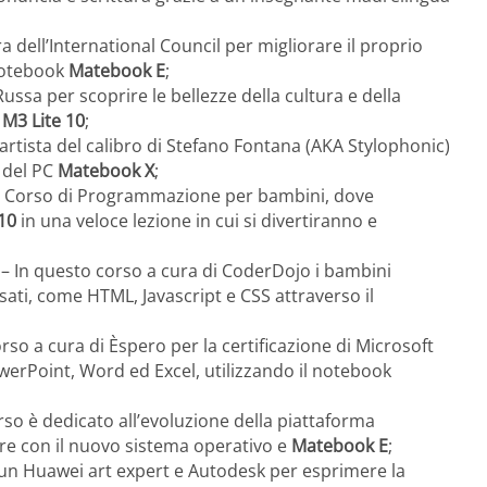
a dell’International Council per migliorare il proprio
notebook
Matebook E
;
ussa per scoprire le bellezze della cultura e della
M3 Lite 10
;
rtista del calibro di Stefano Fontana (AKA Stylophonic)
 del PC
Matebook X
;
 Corso di Programmazione per bambini, dove
 10
in una veloce lezione in cui si divertiranno e
)
– In questo corso a cura di CoderDojo i bambini
sati, come HTML, Javascript e CSS attraverso il
rso a cura di Èspero per la certificazione di Microsoft
owerPoint, Word ed Excel, utilizzando il notebook
so è dedicato all’evoluzione della piattaforma
fare con il nuovo sistema operativo e
Matebook E
;
un Huawei art expert e Autodesk per esprimere la