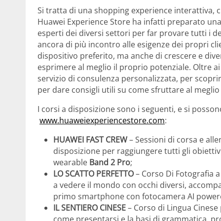
Si tratta di una shopping experience interattiva, c
Huawei Experience Store ha infatti preparato una 
esperti dei diversi settori per far provare tutti 
ancora di più incontro alle esigenze dei propri cli
dispositivo preferito, ma anche di crescere e dive
esprimere al meglio il proprio potenziale. Oltre a
servizio di consulenza personalizzata, per scoprir
per dare consigli utili su come sfruttare al meglio 
I corsi a disposizione sono i seguenti, e si posso
www.huaweiexperiencestore.com
:
HUAWEI FAST CREW
– Sessioni di corsa e alle
disposizione per raggiungere tutti gli obietti
wearable
Band 2 Pro
;
LO SCATTO PERFETTO
– Corso Di Fotografia a
a vedere il mondo con occhi diversi, accomp
primo smartphone con fotocamera AI powered
IL SENTIERO CINESE
– Corso di Lingua Cinese
come presentarsi e la basi di grammatica, pr