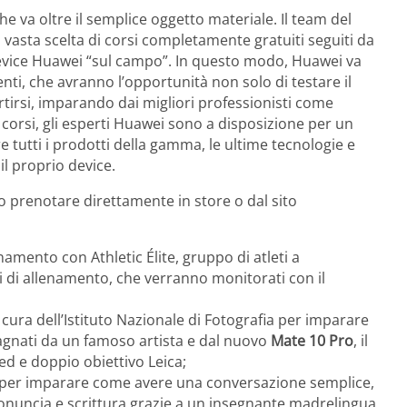
he va oltre il semplice oggetto materiale. Il team del
vasta scelta di corsi completamente gratuiti seguiti da
i device Huawei “sul campo”. In questo modo, Huawei va
enti, che avranno l’opportunità non solo di testare il
rtirsi, imparando dai migliori professionisti come
i corsi, gli esperti Huawei sono a disposizione per un
e tutti i prodotti della gamma, le ultime tecnologie e
il proprio device.
no prenotare direttamente in store o dal sito
namento con Athletic Élite, gruppo di atleti a
vi di allenamento, che verranno monitorati con il
 cura dell’Istituto Nazionale di Fotografia per imparare
agnati da un famoso artista e dal nuovo
Mate 10 Pro
, il
 e doppio obiettivo Leica;
 per imparare come avere una conversazione semplice,
onuncia e scrittura grazie a un insegnante madrelingua