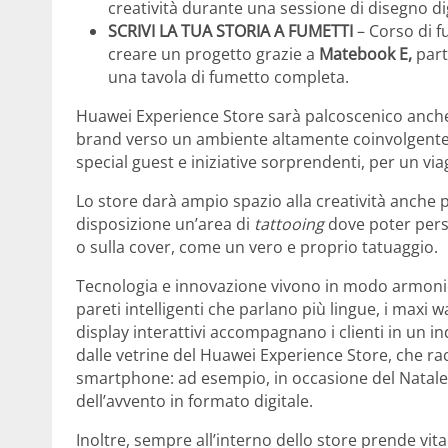
creatività durante una sessione di disegno d
SCRIVI LA TUA STORIA A FUMETTI
– Corso di f
creare un progetto grazie a
Matebook E,
part
una tavola di fumetto completa.
Huawei Experience Store sarà palcoscenico anche di
brand verso un ambiente altamente coinvolgente e
special guest e iniziative sorprendenti, per un via
Lo store darà ampio spazio alla creatività anche p
disposizione un’area di
tattooing
dove poter pers
o sulla cover, come un vero e proprio tatuaggio.
Tecnologia e innovazione vivono in modo armonic
pareti intelligenti che parlano più lingue, i maxi
display interattivi accompagnano i clienti in un i
dalle vetrine del Huawei Experience Store, che ra
smartphone: ad esempio, in occasione del Natale,
dell’avvento in formato digitale.
Inoltre, sempre all’interno dello store prende vit