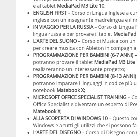
e al tablet
MediaPad M3 Lite 10
;
ENGLISH FIRST
– Corso di Lingua Inglese a cur
inglese con un insegnante madrelingua e il 
IN VIAGGIO PER LA RUSSIA
– Corso di Lingua R
lingua russa e per provare il tablet
MediaPad 
L’ARTE DEL SUONO
– Corso di Musica con un a
per creare musica con Ableton in compagnia
PROGRAMMAZIONE PER BAMBINI (6-7 ANNI)
–
potranno provare il tablet
MediaPad M3 Lite
realizzeranno un interessante progetto;
PROGRAMMAZIONE PER BAMBINI (8-13 ANNI
potranno imparare i linguaggi in codice più u
notebook
Matebook X;
MICROSOFT OFFICE SPECIALIST TRAINING
– Co
Office Specialist e diventare un esperto di P
Matebook X
;
ALLA SCOPERTA DI WINDOWS 10
– Questo cor
Windows e a tutti gli utilizzi che si possono 
L’ARTE DEL DISEGNO
– Corso di Disegno con 