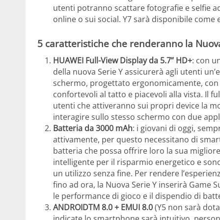
utenti potranno scattare fotografie e selfie 
online o sui social. Y7 sarà disponibile come 
5 caratteristiche che renderanno la Nuova
HUAWEI Full-View Display da 5.7” HD+
: con u
della nuova Serie Y assicurerà agli utenti un’
schermo, progettato ergonomicamente, con i s
confortevoli al tatto e piacevoli alla vista. Il 
utenti che attiveranno sui propri device la mo
interagire sullo stesso schermo con due ap
Batteria da 3000 mAh
: i giovani di oggi, sem
attivamente, per questo necessitano di smar
batteria che possa offrire loro la sua miglio
intelligente per il risparmio energetico e so
un utilizzo senza fine. Per rendere l’esperie
fino ad ora, la Nuova Serie Y inserirà Game Su
le performance di gioco e il dispendio di batt
ANDROIDTM 8.0 + EMUI 8.0
(Y5 non sarà dotat
indicate lo smartphone sarà intuitivo, persona