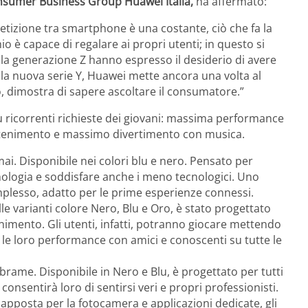
nsumer Business Group Huawei Italia,
ha affermato:
etizione tra smartphone è una costante, ciò che fa la
o è capace di regalare ai propri utenti; in questo si
lla generazione Z hanno espresso il desiderio di avere
 Con la nuova serie Y, Huawei mette ancora una volta al
o, dimostra di sapere ascoltare il consumatore.”
iù ricorrenti richieste dei giovani: massima performance
attenimento e massimo divertimento con musica.
ai. Disponibile nei colori blu e nero. Pensato per
ologia e soddisfare anche i meno tecnologici. Uno
plesso, adatto per le prime esperienze connessi.
lle varianti colore Nero, Blu e Oro, è stato progettato
enimento. Gli utenti, infatti, potranno giocare mettendo
 le loro performance con amici e conoscenti su tutte le
rame. Disponibile in Nero e Blu, è progettato per tutti
onsentirà loro di sentirsi veri e propri professionisti.
apposta per la fotocamera e applicazioni dedicate, gli