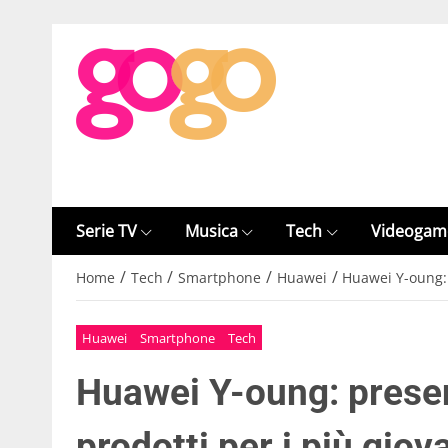
Serie TV
Musica
Tech
Videogam
/
/
/
/
Home
Tech
Smartphone
Huawei
Huawei Y-oung: 
Huawei
Smartphone
Tech
Huawei Y-oung: prese
prodotti per i più giov