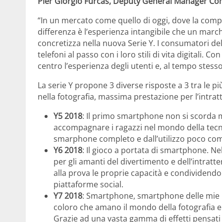
Pier Giorgio Furcas, Deputy General Manager Co
“In un mercato come quello di oggi, dove la comp
differenza è l’esperienza intangibile che un marchi
concretizza nella nuova Serie Y. I consumatori de
telefoni al passo con i loro stili di vita digitali.
centro l’esperienza degli utenti e, al tempo stess
La serie Y propone 3 diverse risposte a 3 tra le p
nella fotografia, massima prestazione per l’intr
Y5 2018
: Il primo smartphone non si scorda m
accompagnare i ragazzi nel mondo della tecn
smarphone completo e dall’utilizzo poco com
Y6 2018
: Il gioco a portata di smartphone. Ne
per gli amanti del divertimento e dell’intratt
alla prova le proprie capacità e condividendo
piattaforme social.
Y7 2018
: Smartphone, smartphone delle mie b
coloro che amano il mondo della fotografia e c
Grazie ad una vasta gamma di effetti pensati 