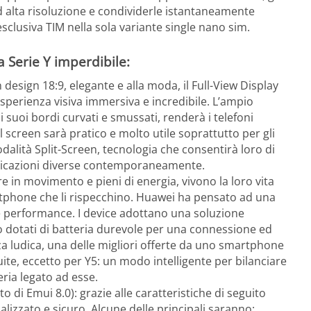
ad alta risoluzione e condividerle istantaneamente
esclusiva TIM nella sola variante single nano sim.
 Serie Y imperdibile:
n design 18:9, elegante e alla moda, il Full-View Display
esperienza visiva immersiva e incredibile. L’ampio
uoi bordi curvati e smussati, renderà i telefoni
full screen sarà pratico e molto utile soprattutto per gli
dalità Split-Screen, tecnologia che consentirà loro di
plicazioni diverse contemporaneamente.
pre in movimento e pieni di energia, vivono la loro vita
tphone che li rispecchino. Huawei ha pensato ad una
re performance. I device adottano una soluzione
no dotati di batteria durevole per una connessione ed
nza ludica, una delle migliori offerte da uno smartphone
ite, eccetto per Y5: un modo intelligente per bilanciare
eria legato ad esse.
o di Emui 8.0): grazie alle caratteristiche di seguito
lizzato e sicuro. Alcune delle principali saranno: