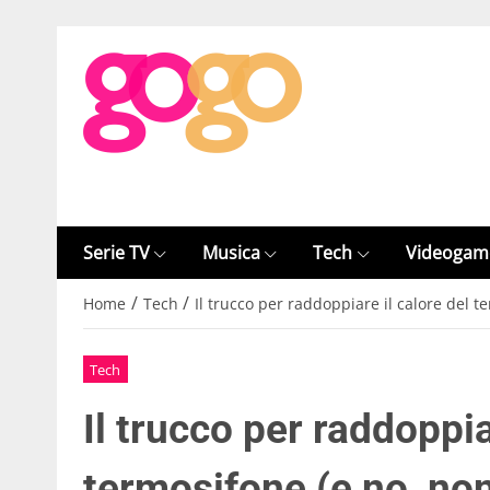
Serie TV
Musica
Tech
Videogam
/
/
Home
Tech
Il trucco per raddoppiare il calore del te
Tech
Il trucco per raddoppia
termosifone (e no, non 