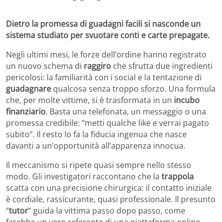
Dietro la promessa di guadagni facili si nasconde un
sistema studiato per svuotare conti e carte prepagate.
Negli ultimi mesi, le forze dell’ordine hanno registrato
un nuovo schema di
raggiro
che sfrutta due ingredienti
pericolosi: la familiarità con i social e la tentazione di
guadagnare
qualcosa senza troppo sforzo. Una formula
che, per molte vittime, si è trasformata in un
incubo
finanziario
. Basta una telefonata, un messaggio o una
promessa credibile: “metti qualche like e verrai pagato
subito”. Il resto lo fa la fiducia ingenua che nasce
davanti a un’opportunità all’apparenza innocua.
Il meccanismo si ripete quasi sempre nello stesso
modo. Gli investigatori raccontano che la
trappola
scatta con una precisione chirurgica: il contatto iniziale
è cordiale, rassicurante, quasi professionale. Il presunto
“
tutor
” guida la vittima passo dopo passo, come
farebbe un vero referente di una piattaforma online.