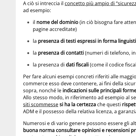
A ciò si intreccia il
concetto più ampio di “sicurezz
ad esempio:
il
nome del dominio
(in ciò bisogna fare atten
pagine accreditate)
la
presenza di testi espressi in forma linguist
la
presenza di contatti
(numeri di telefono, in
la presenza di
dati fiscali
(come il codice fiscal
Per fare alcuni esempi concreti riferiti alle maggiori
commerce esso deve contenere, ai fini della sicure
sopra, nonché le
indicazioni sulle principali for
Allo stesso modo, in riferimento ad esempio al se
siti scommesse
si ha la certezza
che questi
rispe
ADM e il possesso della relativa licenza, a garanz
Numerosi e di vario genere possono essere gli alt
buona norma consultare opinioni e recensioni pr