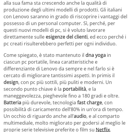
alla sua fama sta crescendo anche la qualità di
produzione degli ultimi modelli di prodotti. Gli italiani
con Lenovo saranno in grado di riscoprire i vantaggi del
possesso di un personal computer. Sì, perché, per
questi nuovi modelli di pc, si è voluto lavorare
direttamente sulle
esigenze del clienti
, ed ecco perché i
pc creati risulterebbero perfetti per ogni individuo.
Come spiegato, è stato mantenuto il
dna yoga
in
ciascun pc portatile, linea caratteristiche e
differenziante di Lenovo da sempre e nel farlo si è
cercato di migliorare tantissimi aspetti. In primis il
design
, con pc più sottili, più puliti e moderni. Un
secondo punto chiave è la
portabilità
, e la
maneggevolezza, pieghevole fino a 180 gradi e oltre.
Batteria
più durevole, tecnologia
fast charge
, con
possibilità di caricamento dell’80% in un’ora di tempo.
Un occhio di riguardo anche all’
audio
, e al comparto
multimediale, molto migliorato per godersi al meglio le
proprie serie televisive preferite o film su
Netflix
.