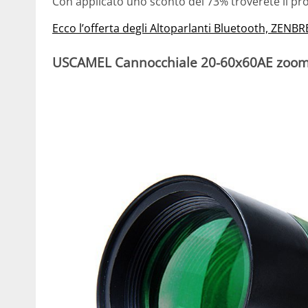
Con applicato uno sconto del 73% troverete il pr
Ecco l’offerta degli Altoparlanti Bluetooth, ZENBRE
USCAMEL Cannocchiale 20-60x60AE zoom 