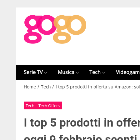
Serie TV
Musica
Tech
Videogam
/
/
Home
Tech
I top 5 prodotti in offerta su Amazon: so
Tech
Tech Offers
I top 5 prodotti in off
oggi 9 febbraio sconti