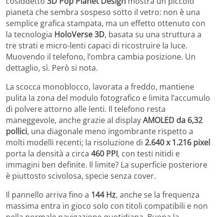
cosiddetto
3D Pop Planet Design
mostra un piccolo
pianeta che sembra sospeso sotto il vetro: non è una
semplice grafica stampata, ma un effetto ottenuto con
la tecnologia
HoloVerse 3D
, basata su una struttura a
tre strati e micro-lenti capaci di ricostruire la luce.
Muovendo il telefono, l’ombra cambia posizione. Un
dettaglio, sì. Però si nota.
La scocca monoblocco, lavorata a freddo, mantiene
pulita la zona del modulo fotografico e limita l’accumulo
di polvere attorno alle lenti. Il telefono resta
maneggevole, anche grazie al display
AMOLED da 6,32
pollici
, una diagonale meno ingombrante rispetto a
molti modelli recenti; la risoluzione di
2.640 x 1.216 pixel
porta la densità a circa
460 PPI
, con testi nitidi e
immagini ben definite. Il limite? La superficie posteriore
è piuttosto scivolosa, specie senza cover.
Il pannello arriva fino a
144 Hz
, anche se la frequenza
massima entra in gioco solo con titoli compatibili e non