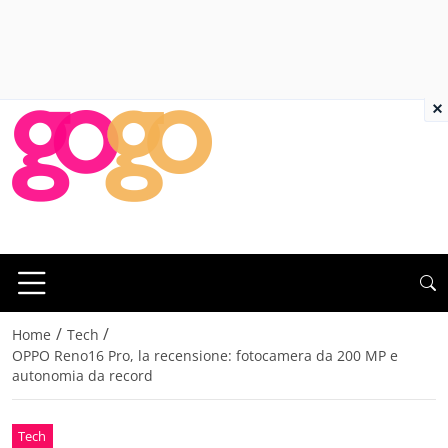
×
/
/
Home
Tech
OPPO Reno16 Pro, la recensione: fotocamera da 200 MP e
autonomia da record
Tech