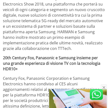
Electronics Show 2018, una piattaforma che porterà su
veicoli di ogni categoria e segmento un nuovo cruscotto
digitale, nuove soluzioni di connettività tra cui la prima
soluzione telematica 5G-ready del mercato automotive
e un ecosistema di partner e soluzioni basate sulla
piattaforma aperta Samsung. HARMAN e Samsung
hanno inoltre mostrato un primo esempio di
implementazione pratica delle ultime novità, realizzato
grazie alla collaborazione con TTTech.
20th Century Fox, Panasonic e Samsung insieme per
una grande esperienza di visione TV con la tecnologia
HDR10+
Century Fox, Panasonic Corporation e Samsung
Electronics hanno condiviso al CES alcuni
aggiornamenti relativi al programma di certificazione
per la piattaforma HDR10+, che sarà presto disponibile
per le società produttrici di contenuti, i televisori ad
altissima definizione, lettori e registratori Blu-ray e