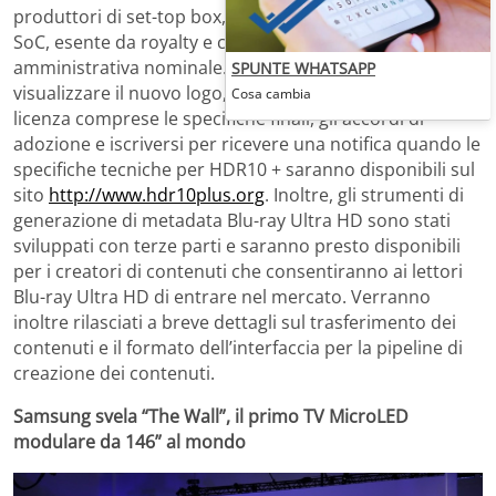
produttori di set-top box, così come per i fornitori di
SoC, esente da royalty e con solo una commissione
amministrativa nominale. Le aziende potranno ora
SPUNTE WHATSAPP
visualizzare il nuovo logo, conoscere il programma di
Cosa cambia
licenza comprese le specifiche finali, gli accordi di
adozione e iscriversi per ricevere una notifica quando le
specifiche tecniche per HDR10 + saranno disponibili sul
sito
http://www.hdr10plus.org
. Inoltre, gli strumenti di
generazione di metadata Blu-ray Ultra HD sono stati
sviluppati con terze parti e saranno presto disponibili
per i creatori di contenuti che consentiranno ai lettori
Blu-ray Ultra HD di entrare nel mercato. Verranno
inoltre rilasciati a breve dettagli sul trasferimento dei
contenuti e il formato dell’interfaccia per la pipeline di
creazione dei contenuti.
Samsung svela “The Wall”, il primo TV MicroLED
modulare da 146” al mondo