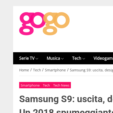
Serie TV
Musica
Tech
Videogam
/
/
/
Home
Tech
Smartphone
Samsung S9: uscita, desi
Smartphone
Tech
Tech News
Samsung S9: uscita, d
Un 2018 spumeggiant