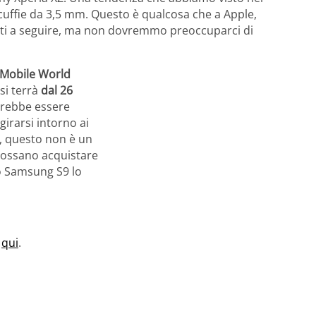
 cuffie da 3,5 mm. Questo è qualcosa che a Apple,
sti a seguire, ma non dovremmo preoccuparci di
Mobile World
 si terrà
dal 26
trebbe essere
girarsi intorno ai
X, questo non è un
possano acquistare
vo Samsung S9 lo
e
qui
.