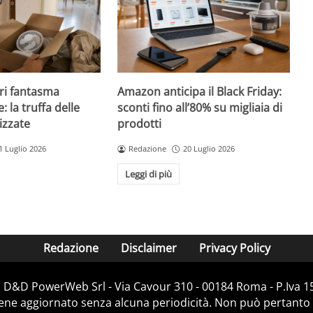
ri fantasma
Amazon anticipa il Black Friday:
: la truffa delle
sconti fino all’80% su migliaia di
izzate
prodotti
1 Luglio 2026
Redazione
20 Luglio 2026
Leggi di più
Redazione
Disclaimer
Privacy Policy
i D&D PowerWeb Srl - Via Cavour 310 - 00184 Roma - P.Iv
iene aggiornato senza alcuna periodicità. Non può pertanto 