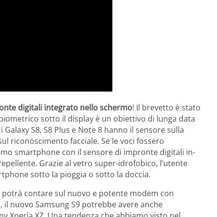
nte digitali integrato nello schermo
! Il brevetto è stato
iometrico sotto il display è un obiettivo di lunga data
 Galaxy S8, S8 Plus e Note 8
hanno il sensore sulla
ul riconoscimento facciale. Se le voci fossero
imo smartphone con il sensore di impronte digitali in-
epellente. Grazie al vetro super-idrofobico, l’utente
phone sotto la pioggia o sotto la doccia.
S9 potrà contare sul nuovo e potente modem con
ne, il nuovo Samsung S9 potrebbe avere anche
Sony Xperia XZ. Una tendenza che abbiamo visto nel