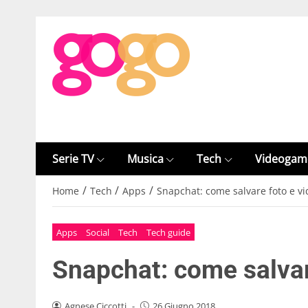
Serie TV
Musica
Tech
Videogam
/
/
/
Home
Tech
Apps
Snapchat: come salvare foto e v
Apps
Social
Tech
Tech guide
Snapchat: come salvar
Agnese Ciccotti
-
26 Giugno 2018