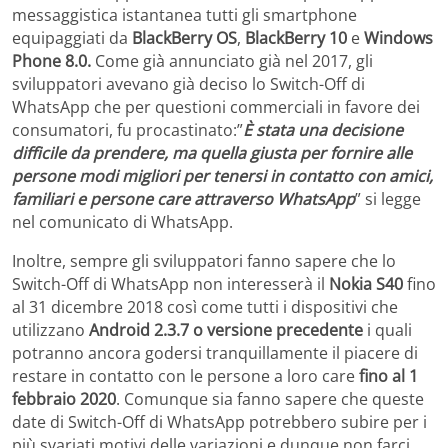
messaggistica istantanea tutti gli smartphone
equipaggiati da
BlackBerry OS
,
BlackBerry 10
e
Windows
Phone 8.0.
Come già annunciato già nel 2017, gli
sviluppatori avevano già deciso lo Switch-Off di
WhatsApp che per questioni commerciali in favore dei
consumatori, fu procastinato:”
È stata una decisione
difficile da prendere, ma quella giusta per fornire alle
persone modi migliori per tenersi in contatto con amici,
familiari e persone care attraverso WhatsApp
” si legge
nel comunicato di WhatsApp.
Inoltre, sempre gli sviluppatori fanno sapere che lo
Switch-Off di WhatsApp non interesserà il
Nokia S40
fino
al 31 dicembre 2018 così come tutti i dispositivi che
utilizzano
Android 2.3.7 o versione precedente
i quali
potranno ancora godersi tranquillamente il piacere di
restare in contatto con le persone a loro care
fino al 1
febbraio 2020
. Comunque sia fanno sapere che queste
date di Switch-Off di WhatsApp potrebbero subire per i
più svariati motivi delle variazioni e dunque non farci