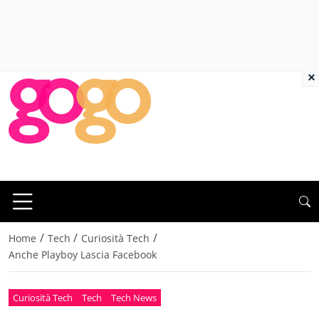
×
/
/
/
Home
Tech
Curiosità Tech
Anche Playboy Lascia Facebook
Curiosità Tech
Tech
Tech News