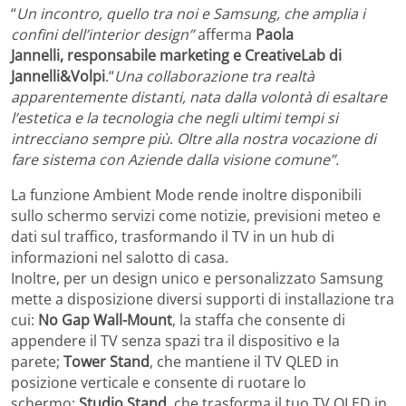
“
Un incontro, quello tra noi e Samsung, che amplia i
confini dell’interior design”
afferma
Paola
Jannelli,
responsabile marketing e CreativeLab di
Jannelli&Volpi
.“
Una collaborazione tra realtà
apparentemente distanti, nata dalla volontà di esaltare
l’estetica e la tecnologia che negli ultimi tempi si
intrecciano sempre più
.
Oltre alla nostra vocazione di
fare sistema con Aziende dalla visione comune”.
La funzione Ambient Mode rende inoltre disponibili
sullo schermo servizi come notizie, previsioni meteo e
dati sul traffico, trasformando il TV in un hub di
informazioni nel salotto di casa.
Inoltre, per un design unico e personalizzato Samsung
mette a disposizione diversi supporti di installazione tra
cui:
No Gap Wall-Mount
, la staffa che consente di
appendere il TV senza spazi tra il dispositivo e la
parete;
Tower Stand
, che mantiene il TV QLED in
posizione verticale e consente di ruotare lo
schermo;
Studio Stand
, che trasforma il tuo TV QLED in