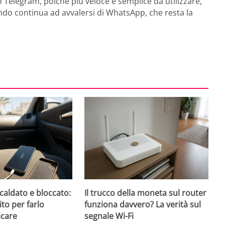
 Telegram, poiché più veloce e semplice da utilizzare,
do continua ad avvalersi di WhatsApp, che resta la
caldato e bloccato:
Il trucco della moneta sul router
ito per farlo
funziona davvero? La verità sul
icare
segnale Wi-Fi