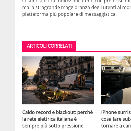
Ci sono ancora moltissimi utenti che preferiscono
ma la stragrande maggioranza degli utenti al mon
piattaforma più popolare di messaggistica.
ARTICOLI CORRELATI
Caldo record e blackout: perché
IPhone surris
la rete elettrica italiana è
cosa fare sub
sempre più sotto pressione
tornare a car