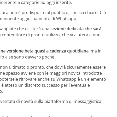
 inerente 6 categorie ad oggi inserite.
ra non è predisposto al pubblico, che sia chiaro. Ciò
o imminente aggiornamento di Whatsapp.
sappiate che esisterà una
sezione dedicata che sarà
 contenitore di pronto utilizzo, che vi aiuterà a non
na versione beta quasi a cadenza quotidiana
, ma in
afo a sé sono davvero poche.
a, non ultimato o pronto, che dovrà sicuramente essere
me spesso avviene con le maggiori novità introdotte
 di potersele ritrovare anche su Whatsapp è un elemento
o è atteso un discreto successo per l’eventuale
o.
ventata di novità sulla piattaforma di messaggistica