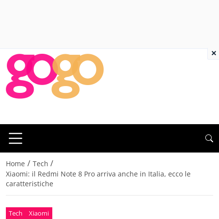
×
/
/
Home
Tech
Xiaomi: il Redmi Note 8 Pro arriva anche in Italia, ecco le
caratteristiche
Tech
Xiaomi