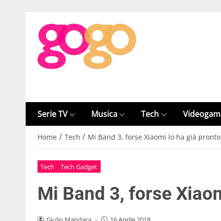
Serie TV
Musica
Tech
Videogam
/
/
Home
Tech
Mi Band 3, forse Xiaomi lo ha già pronto
Tech
Tech Gadget
Mi Band 3, forse Xiaom
Giulio Mandara
-
16 Aprile 2018