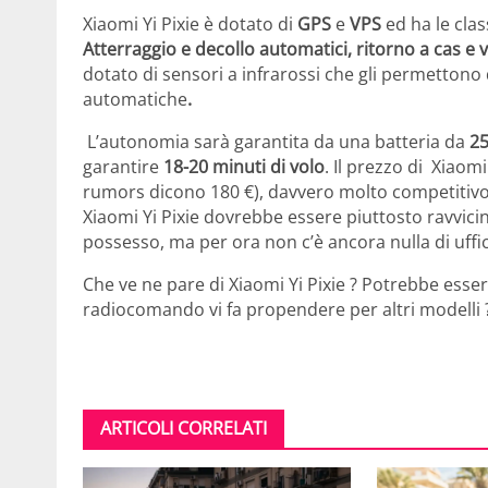
Xiaomi Yi Pixie è dotato di
GPS
e
VPS
ed ha le cla
Atterraggio e decollo automatici, ritorno a cas e 
dotato di sensori a infrarossi che gli permettono d
automatiche
.
L’autonomia sarà garantita da una batteria da
2
garantire
18-20 minuti di volo
. Il prezzo di Xiaomi
rumors dicono 180 €), davvero molto competitivo r
Xiaomi Yi Pixie dovrebbe essere piuttosto ravvicin
possesso, ma per ora non c’è ancora nulla di uffic
Che ve ne pare di Xiaomi Yi Pixie ? Potrebbe esser
radiocomando vi fa propendere per altri modelli 
ARTICOLI CORRELATI