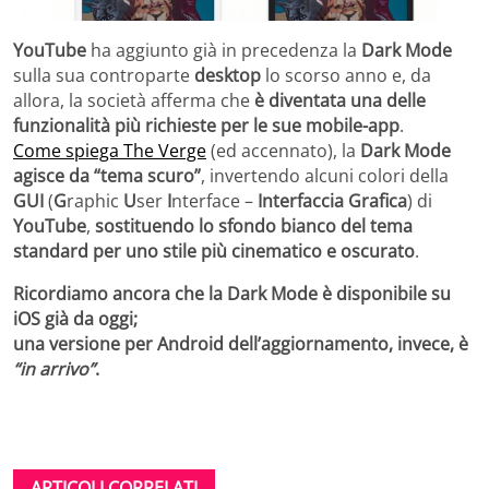
YouTube
ha aggiunto già in precedenza la
Dark Mode
sulla sua controparte
desktop
lo scorso anno e, da
allora, la società afferma che
è diventata una delle
funzionalità più richieste per le sue mobile-app
.
Come spiega The Verge
(ed accennato), la
Dark Mode
agisce da “tema scuro”
, invertendo alcuni colori della
GUI
(
G
raphic
U
ser
I
nterface –
Interfaccia Grafica
) di
YouTube
,
sostituendo lo sfondo bianco del tema
standard per uno stile più cinematico e oscurato
.
Ricordiamo ancora che la Dark Mode è disponibile su
iOS già da oggi;
una versione per Android dell’aggiornamento, invece, è
“in arrivo”
.
ARTICOLI CORRELATI