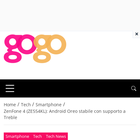
×
/
/
/
Home
Tech
Smartphone
ZenFone 4 (ZE554KL): Android Oreo stabile con supporto a
Treble
Smartphone
Tech
Tech News