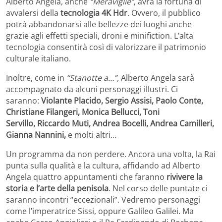
Alberto Angela, anche
“Meraviglie”
, avrà la fortuna di
avvalersi della
tecnologia 4K Hdr
. Ovvero, il pubblico
potrà abbandonarsi alle bellezze dei luoghi anche
grazie agli effetti speciali, droni e minifiction. L’alta
tecnologia consentirà così di valorizzare il patrimonio
culturale italiano.
Inoltre, come in
“Stanotte a…”,
Alberto Angela sarà
accompagnato da alcuni personaggi illustri. Ci
saranno:
Violante Placido, Sergio Assisi, Paolo Conte,
Christiane Filangeri, Monica Bellucci, Toni
Servillo,
Riccardo Muti, Andrea Bocelli, Andrea Camilleri,
Gianna Nannini,
e molti altri…
Un programma da non perdere. Ancora una volta, la Rai
punta sulla qualità e la cultura, affidando ad Alberto
Angela quattro appuntamenti che faranno
rivivere la
storia e l’arte della penisola
. Nel corso delle puntate ci
saranno incontri “eccezionali”. Vedremo personaggi
come l’imperatrice Sissi, oppure Galileo Galilei. Ma