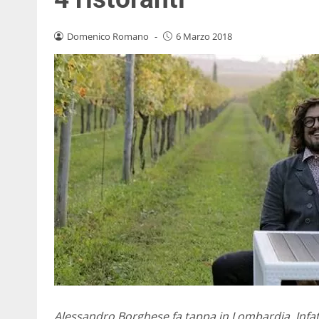
Domenico Romano
-
6 Marzo 2018
Alessandro Borghese fa tappa in Lombardia. Infat