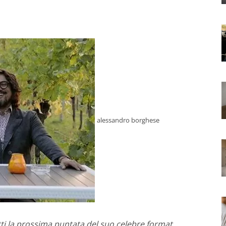
alessandro borghese
ti la prossima puntata del suo celebre format