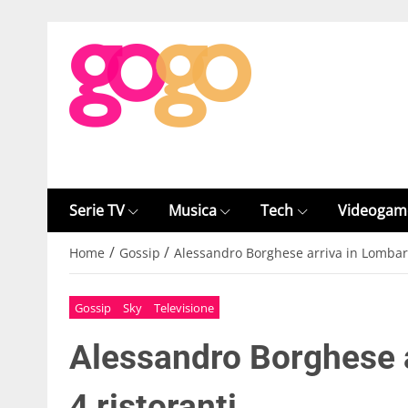
Serie TV
Musica
Tech
Videogam
/
/
Home
Gossip
Alessandro Borghese arriva in Lombard
Gossip
Sky
Televisione
Alessandro Borghese 
4 ristoranti