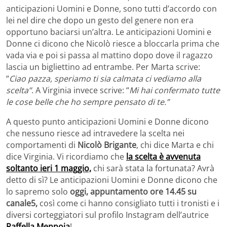
anticipazioni Uomini e Donne, sono tutti d’accordo con
lei nel dire che dopo un gesto del genere non era
opportuno baciarsi un’altra. Le anticipazioni Uomini e
Donne ci dicono che Nicolò riesce a bloccarla prima che
vada via e poi si passa al mattino dopo dove il ragazzo
lascia un bigliettino ad entrambe. Per Marta scrive:
“
Ciao pazza, speriamo ti sia calmata ci vediamo alla
scelta”
. A Virginia invece scrive: “
Mi hai confermato tutte
le cose belle che ho sempre pensato di te.”
A questo punto anticipazioni Uomini e Donne dicono
che nessuno riesce ad intravedere la scelta nei
comportamenti di
Nicolò Brigante
, chi dice Marta e chi
dice Virginia. Vi ricordiamo che
la scelta è avvenuta
soltanto ieri 1 maggio,
chi sarà stata la fortunata? Avrà
detto di sì? Le anticipazioni Uomini e Donne dicono che
lo sapremo solo
oggi, appuntamento ore 14.45 su
canale5,
così come ci hanno consigliato tutti i tronisti e i
diversi corteggiatori sul profilo Instagram dell’autrice
Raffella Mennoia
!