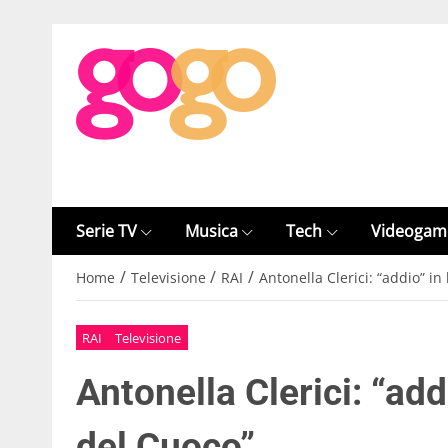
Serie TV
Musica
Tech
Videogam
/
/
/
Home
Televisione
RAI
Antonella Clerici: “addio” in
RAI
Televisione
Antonella Clerici: “add
del Cuoco”