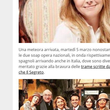
Una meteora arrivata, martedì 5 marzo nonostante g
le due soap opera nazionali, in onda rispettivam
spagnoli arrivando anche in Italia, dove sono div
meritato grazie alla bravura delle
trame scritte d
che Il Segreto
.