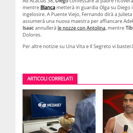
Ad Acacias 38,
Diego
confessare al padre ricovera
mentre
Blanca
metterà in guardia Olga su Diego i
ingelosire. A Puente Viejo, Fernando dirà a Julieta
assumerà una nuova maestra per affiancare Adela 
Isaac
annullerà
le nozze con Antolina,
mentre
Tib
Dolores.
Per altre notizie su Una Vita e Il Segreto vi baste
ARTICOLI CORRELATI