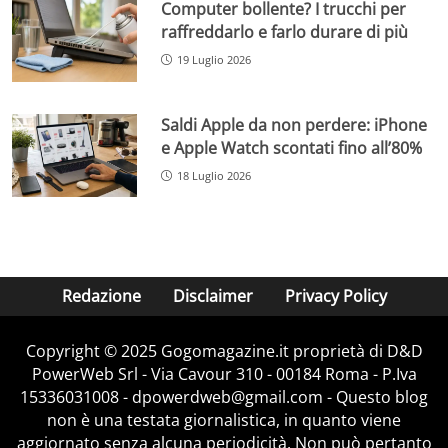
Computer bollente? I trucchi per
raffreddarlo e farlo durare di più
19 Luglio 2026
Saldi Apple da non perdere: iPhone
e Apple Watch scontati fino all’80%
18 Luglio 2026
Redazione
Disclaimer
Privacy Policy
Copyright © 2025 Gogomagazine.it proprietà di D&D
PowerWeb Srl - Via Cavour 310 - 00184 Roma - P.Iva
15336031008 - dpowerdweb@gmail.com - Questo blog
non è una testata giornalistica, in quanto viene
aggiornato senza alcuna periodicità. Non può pertanto