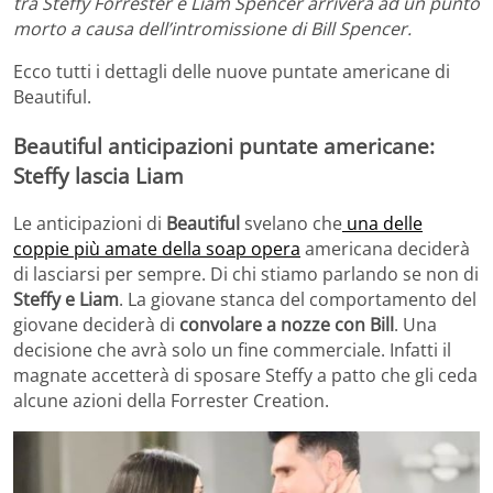
tra Steffy Forrester e Liam Spencer arriverà ad un punto
morto a causa dell’intromissione di Bill Spencer.
Ecco tutti i dettagli delle nuove puntate americane di
Beautiful.
Beautiful anticipazioni puntate americane:
Steffy lascia Liam
Le anticipazioni di
Beautiful
svelano che
una delle
coppie più amate della soap opera
americana deciderà
di lasciarsi per sempre. Di chi stiamo parlando se non di
Steffy e Liam
. La giovane stanca del comportamento del
giovane deciderà di
convolare a nozze con Bill
. Una
decisione che avrà solo un fine commerciale. Infatti il
magnate accetterà di sposare Steffy a patto che gli ceda
alcune azioni della Forrester Creation.