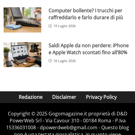
Computer bollente? I trucchi per
raffreddarlo e farlo durare di più
19 Luglio 2026
Saldi Apple da non perdere: iPhone
e Apple Watch scontati fino all’80%
18 Luglio 2026
Redazione
Disclaimer
Privacy Policy
Copyright © 2025 Gogomagazine.it proprietà di D&D
PowerWeb Srl - Via Cavour 310 - 00184 Roma - P.Iva
15336031008 - dpowerdweb@gmail.com - Questo blog
non è una testata giornalistica, in quanto viene