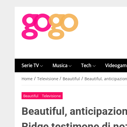
Serie TV
Musica
Tech
Videogam
/
/
/
Home
Televisione
Beautiful
Beautiful, anticipazio
Beautiful
Televisione
Beautiful, anticipazio
Ridge testimone di no