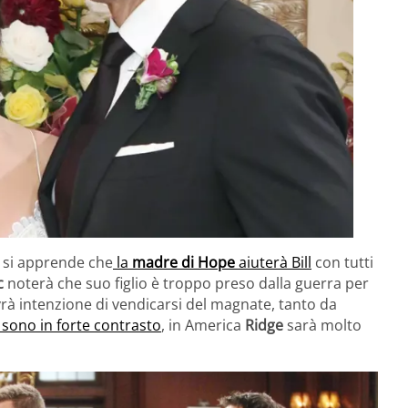
l si apprende che
la
madre di Hope
aiuterà Bill
con tutti
c
noterà che suo figlio è troppo preso dalla guerra per
 avrà intenzione di vendicarsi del magnate, tanto da
li sono in forte contrasto
, in America
Ridge
sarà molto