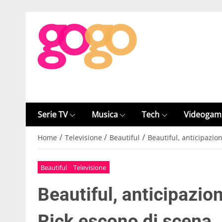
Serie TV
Musica
Tech
Videogam
/
/
/
Home
Televisione
Beautiful
Beautiful, anticipazio
Beautiful
Televisione
Beautiful, anticipazio
Rick escono di scena