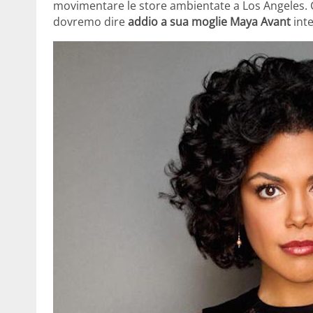
movimentare le store ambientate a Los Angeles. Gl
dovremo dire
addio a sua moglie Maya Avant
inte