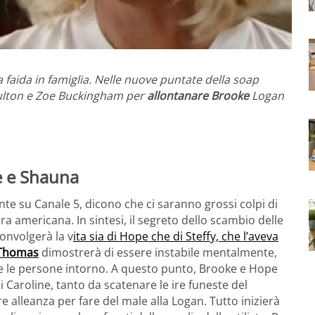
aida in famiglia. Nelle nuove puntate della soap
Fulton e Zoe Buckingham per
allontanare Brooke
Logan
e e Shauna
te su Canale 5, dicono che ci saranno grossi colpi di
ra americana. In sintesi, il segreto dello scambio delle
onvolgerà la v
ita sia di Hope che di Steffy, che l’aveva
Thomas
dimostrerà di essere instabile mentalmente,
e le persone intorno. A questo punto, Brooke e Hope
i Caroline, tanto da scatenare le ire funeste del
are alleanza per fare del male alla Logan. Tutto inizierà