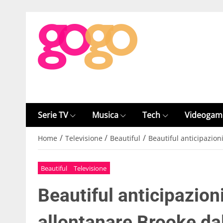
Serie TV
Musica
Tech
Videogam
/
/
/
Home
Televisione
Beautiful
Beautiful anticipazion
Beautiful
Televisione
Beautiful anticipazio
allontanare Brooke dal