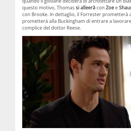
quando il giovane deciderà di architettare un diabo
questo motivo, Thomas
si alleerà
con
Zoe
e
Shau
con Brooke. In dettaglio, il Forrester prometterà 
prometterà alla Buckingham di entrare a lavorare
complice del dottor Reese.