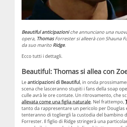
Beautiful anticipazioni
che annunciano una nuova f
opera,
Thomas
Forrester si alleerà con Shauna 
da suo marito
Ridge
.
Ecco tutti i dettagli.
Beautiful: Thomas si allea con Zo
Le
anticipazioni di Beautiful
, in onda prossimamen
scena che lasceranno stupiti i fans della soap ope
culle avrà le ore contate. Un ritrovamento, che sc
allevata come una figlia naturale
. Nel frattempo,
tanto da rappresentare un pericolo per Douglas 
tenteranno di togliergli la custodia del bambino d
Forrester. Il figlio di Ridge stringerà una particol