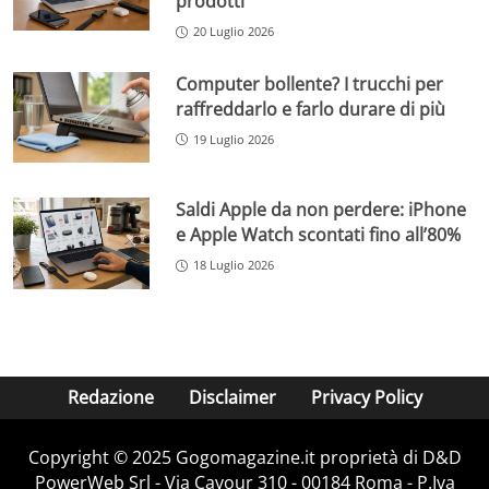
prodotti
20 Luglio 2026
Computer bollente? I trucchi per
raffreddarlo e farlo durare di più
19 Luglio 2026
Saldi Apple da non perdere: iPhone
e Apple Watch scontati fino all’80%
18 Luglio 2026
Redazione
Disclaimer
Privacy Policy
Copyright © 2025 Gogomagazine.it proprietà di D&D
PowerWeb Srl - Via Cavour 310 - 00184 Roma - P.Iva