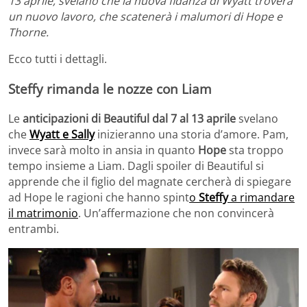
13 aprile, svelano che la nuova fidanza di Wyatt troverà
un nuovo lavoro, che scatenerà i malumori di Hope e
Thorne.
Ecco tutti i dettagli.
Steffy rimanda le nozze con Liam
Le
anticipazioni di Beautiful dal 7 al 13 aprile
svelano
che
Wyatt e Sally
inizieranno una storia d’amore. Pam,
invece sarà molto in ansia in quanto
Hope
sta troppo
tempo insieme a Liam. Dagli spoiler di Beautiful si
apprende che il figlio del magnate cercherà di spiegare
ad Hope le ragioni che hanno spint
o
Steffy
a rimandare
il matrimonio
. Un’affermazione che non convincerà
entrambi.