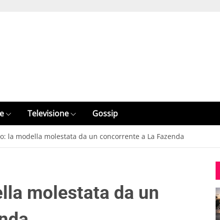
e
Televisione
Gossip
o: la modella molestata da un concorrente a La Fazenda
lla molestata da un
enda