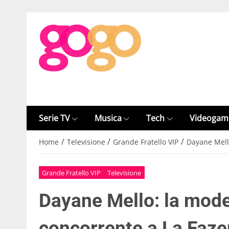
Serie TV
Musica
Tech
Videogam
/
/
/
Home
Televisione
Grande Fratello VIP
Dayane Mell
Grande Fratello VIP
Televisione
Dayane Mello: la mode
concorrente a La Faz