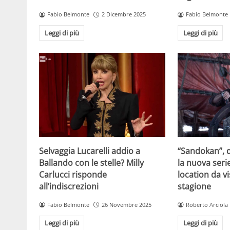
Fabio Belmonte
2 Dicembre 2025
Fabio Belmonte
Leggi di più
Leggi di più
Selvaggia Lucarelli addio a
“Sandokan”, d
Ballando con le stelle? Milly
la nuova serie
Carlucci risponde
location da vi
all’indiscrezioni
stagione
Fabio Belmonte
26 Novembre 2025
Roberto Arciola
Leggi di più
Leggi di più