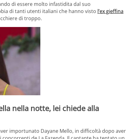
ando di essere molto infastidita dal suo
a di tanti utenti italiani che hanno visto
l’ex gieffina
icchiere di troppo.
a nella notte, lei chiede alla
 aver importunato Dayane Mello, in difficoltà dopo aver
 concorrenti de La Fazenda. Il cantante ha tentato un