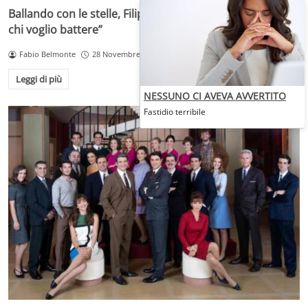
Ballando con le stelle, Filippo Magnini agguerrito: “Ecco
chi voglio battere”
Fabio Belmonte
28 Novembre 2025
Leggi di più
NESSUNO CI AVEVA AVVERTITO
Fastidio terribile