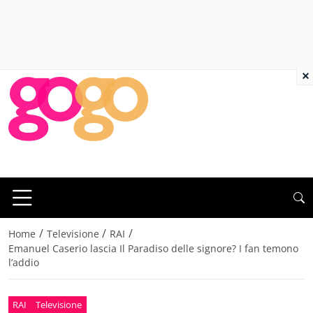
×
/
/
/
Home
Televisione
RAI
Emanuel Caserio lascia Il Paradiso delle signore? I fan temono
l’addio
RAI
Televisione