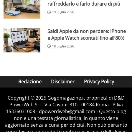
raffreddarlo e farlo durare di più
19 Luglio 2026
Saldi Apple da non perdere: iPhone
e Apple Watch scontati fino all’80%
18 Luglio 2026
Redazione
Disclaimer
Privacy Policy
Copyright © 2025 Gogomagazine.it proprietà di D&D
PowerWeb Srl - Via Cavour 310 - 00184 Roma - P.Iva
15336031008 - dpowerdweb@gmail.com - Questo blog
non è una testata giornalistica, in quanto viene
aggiornato senza alcuna periodicità. Non può pertanto
considerarsi un prodotto editoriale ai sensi della legge