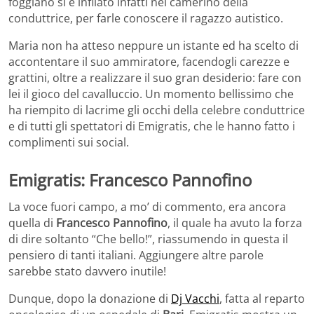
foggiano si è infilato infatti nel camerino della
conduttrice, per farle conoscere il ragazzo autistico.
Maria non ha atteso neppure un istante ed ha scelto di
accontentare il suo ammiratore, facendogli carezze e
grattini, oltre a realizzare il suo gran desiderio: fare con
lei il gioco del cavalluccio. Un momento bellissimo che
ha riempito di lacrime gli occhi della celebre conduttrice
e di tutti gli spettatori di Emigratis, che le hanno fatto i
complimenti sui social.
Emigratis: Francesco Pannofino
La voce fuori campo, a mo’ di commento, era ancora
quella di
Francesco Pannofino
, il quale ha avuto la forza
di dire soltanto “Che bello!”, riassumendo in questa il
pensiero di tanti italiani. Aggiungere altre parole
sarebbe stato davvero inutile!
Dunque, dopo la donazione di
Dj Vacchi
, fatta al reparto