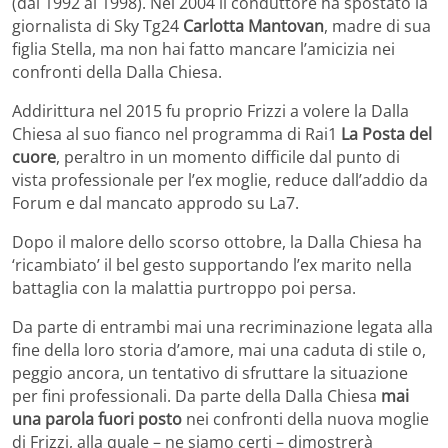
(dal 1992 al 1998). Nel 2004 il conduttore ha spostato la
giornalista di Sky Tg24
Carlotta Mantovan
, madre di sua
figlia Stella, ma non hai fatto mancare l’amicizia nei
confronti della Dalla Chiesa.
Addirittura nel 2015 fu proprio Frizzi a volere la Dalla
Chiesa al suo fianco nel programma di Rai1
La Posta del
cuore
, peraltro in un momento difficile dal punto di
vista professionale per l’ex moglie, reduce dall’addio da
Forum e dal mancato approdo su La7.
Dopo il malore dello scorso ottobre, la Dalla Chiesa ha
‘ricambiato’ il bel gesto supportando l’ex marito nella
battaglia con la malattia purtroppo poi persa.
Da parte di entrambi mai una recriminazione legata alla
fine della loro storia d’amore, mai una caduta di stile o,
peggio ancora, un tentativo di sfruttare la situazione
per fini professionali. Da parte della Dalla Chiesa
mai
una parola fuori posto
nei confronti della nuova moglie
di Frizzi, alla quale – ne siamo certi – dimostrerà