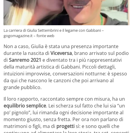
La carriera di Giulia Settembrini e il legame con Gabbani –
gogomagazine.it – fonte web
Non a caso, Giulia è stata una presenza importante
durante la nascita di
Viceversa
, brano arrivato sul podio
di
Sanremo 2021
e diventato tra i più rappresentativi
della maturità artistica di Gabbani. Piccoli dettagli,
intuizioni improvvise, conversazioni notturne: è spesso
da qui che nascono le canzoni che poi arrivano al
grande pubblico.
Il loro rapporto, raccontato sempre con misura, ha un
equilibrio
semplice
. Lei scherza sul fatto che lui sia “un
po’ pignolo”, lui rimanda ogni decisione importante al
momento giusto, senza fretta. Per ora non parlano di
matrimoni o figli, ma di
progetti
sì: e sono quelli che
continuano ad alimentare la loro storia, tra set, concerti