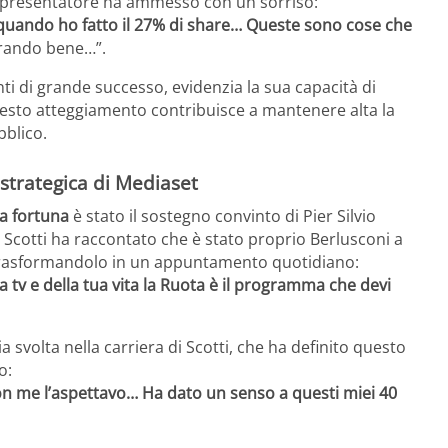
 il presentatore ha ammesso con un sorriso:
uando ho fatto il 27% di share… Queste sono cose che
orando bene…”.
ti di grande successo, evidenzia la sua capacità di
Questo atteggiamento contribuisce a mantenere alta la
blico.
a strategica di Mediaset
la fortuna
è stato il sostegno convinto di Pier Silvio
 Scotti ha raccontato che è stato proprio Berlusconi a
trasformandolo in un appuntamento quotidiano:
 tv e della tua vita la Ruota è il programma che devi
svolta nella carriera di Scotti, che ha definito questo
o:
n me l’aspettavo… Ha dato un senso a questi miei 40