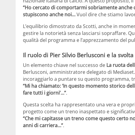
nazionale italiana di calcio. A questo proposito,
“Ho cercato di comportarmi sobriamente anche q
stupiscono anche noi…
Vuol dire che stiamo lav
L’equilibrio dimostrato da Scotti, anche in momen
gestire la notorietà senza lasciarsi sopraffare. 
qualità del programma e l’apprezzamento del pub
Il ruolo di Pier Silvio Berlusconi e la svolt
Un elemento chiave nel successo de
La ruota del
Berlusconi, amministratore delegato di Mediaset.
incoraggiarlo a puntare su questo programma, 
“Mi ha chiamato: ‘In questo momento storico della
fare tutti i giorni’…”
.
Questa scelta ha rappresentato una vera e propria 
progetto come un treno inaspettato e significativ
“Che mi capitasse un treno come questo certo no
anni di carriera…”
.