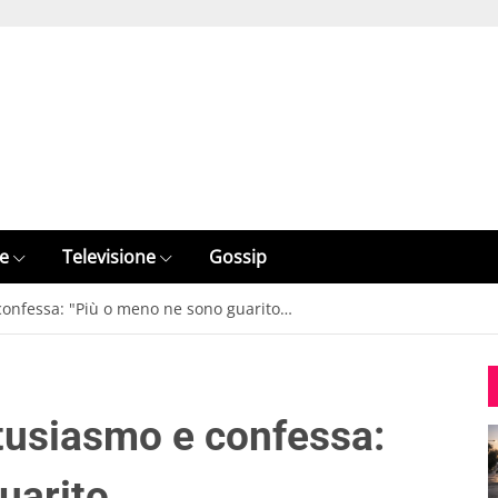
e
Televisione
Gossip
 confessa: "Più o meno ne sono guarito…
ntusiasmo e confessa:
guarito…