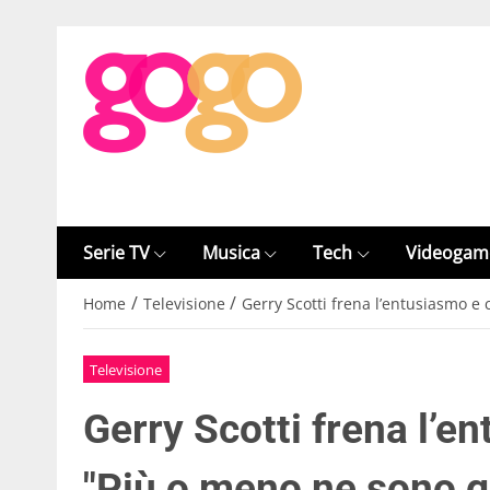
Serie TV
Musica
Tech
Videogam
/
/
Home
Televisione
Gerry Scotti frena l’entusiasmo e
Televisione
Gerry Scotti frena l’e
"Più o meno ne sono 