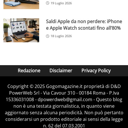
19 Luglio 2026
Saldi Apple da non perdere: iPhone
e Apple Watch scontati fino all’80%
18 Luglio 2026
Redazione
Disclaimer
Privacy Policy
Copyright © 2025 Gogomagazine.it proprietà di D&D
PowerWeb Srl - Via Cavour 310 - 00184 Roma - P.Iva
15336031008 - dpowerdweb@gmail.com - Questo blog
non è una testata giornalistica, in quanto viene
aggiornato senza alcuna periodicità. Non può pertanto
considerarsi un prodotto editoriale ai sensi della legge
n. 62 del 07.03.2001