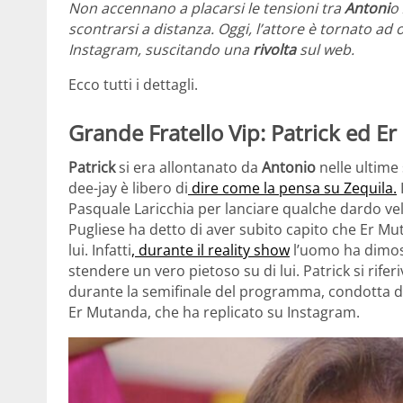
Non accennano a placarsi le tensioni tra
Antoni
o
scontrarsi a distanza. Oggi, l’attore è tornato ad
Instagram, suscitando una
rivolta
sul web.
Ecco tutti i dettagli.
Grande Fratello Vip: Patrick ed E
Patrick
si era allontanato da
Antonio
nelle ultime
dee-jay è libero di
dire come la pensa su Zequila.
Pasquale Laricchia per lanciare qualche dardo vele
Pugliese ha detto di aver subito capito che Er Mu
lui. Infatti
, durante il reality show
l’uomo ha dimost
stendere un vero pietoso su di lui. Patrick si rife
durante la semifinale del programma, condotta da
Er Mutanda, che ha replicato su Instagram.