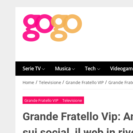
Serie TV
Musica
Tech
Videogam
/
/
/
Home
Televisione
Grande Fratello VIP
Grande Fratel
Grande Fratello VIP
Televisione
Grande Fratello Vip: A
sui social, il web in riv