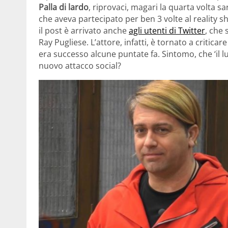
Palla di lardo
, riprovaci, magari la quarta volta s
che aveva partecipato per ben 3 volte al reality 
il post è arrivato anche
agli utenti di Twitter
, che 
Ray Pugliese. L’attore, infatti, è tornato a critic
era successo alcune puntate fa. Sintomo, che ‘il lup
nuovo attacco social?