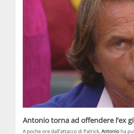
Antonio torna ad offendere l’ex gie
A poche ore dall’attacco di Patrick,
Antonio
ha pub