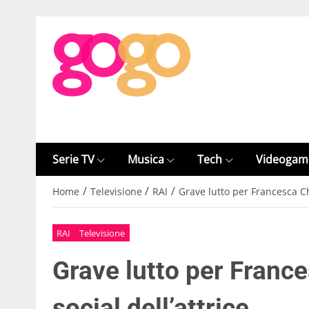
Serie TV
Musica
Tech
Videogam
/
/
/
Home
Televisione
RAI
Grave lutto per Francesca Chi
RAI
Televisione
Grave lutto per France
social dell’attrice