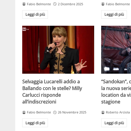
Fabio Belmonte
2 Dicembre 2025
Fabio Belmonte
Leggi di più
Leggi di più
Selvaggia Lucarelli addio a
“Sandokan”, d
Ballando con le stelle? Milly
la nuova serie
Carlucci risponde
location da vi
all’indiscrezioni
stagione
Fabio Belmonte
26 Novembre 2025
Roberto Arciola
Leggi di più
Leggi di più