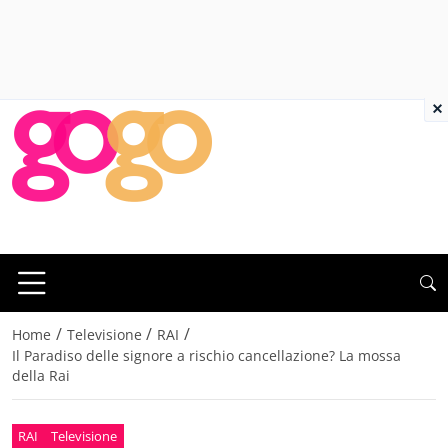
×
/
/
/
Home
Televisione
RAI
Il Paradiso delle signore a rischio cancellazione? La mossa
della Rai
RAI
Televisione