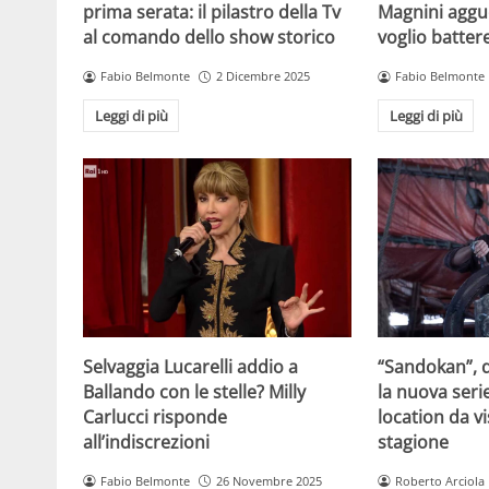
prima serata: il pilastro della Tv
Magnini aggue
al comando dello show storico
voglio batter
Fabio Belmonte
2 Dicembre 2025
Fabio Belmonte
Leggi di più
Leggi di più
Selvaggia Lucarelli addio a
“Sandokan”, d
Ballando con le stelle? Milly
la nuova serie
Carlucci risponde
location da vi
all’indiscrezioni
stagione
Fabio Belmonte
26 Novembre 2025
Roberto Arciola