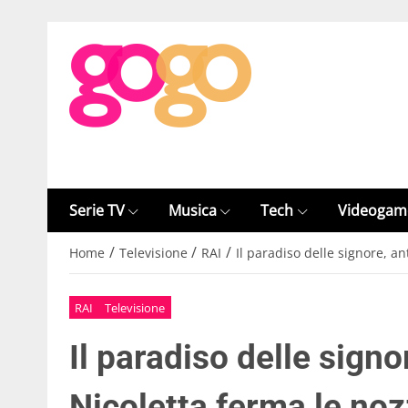
Serie TV
Musica
Tech
Videogam
/
/
/
Home
Televisione
RAI
Il paradiso delle signore, an
RAI
Televisione
Il paradiso delle signo
Nicoletta ferma le noz