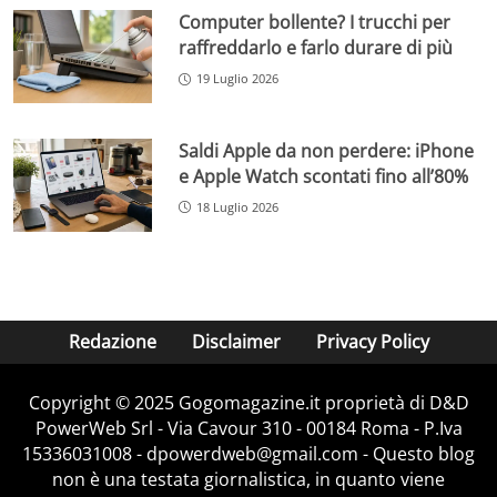
Computer bollente? I trucchi per
raffreddarlo e farlo durare di più
19 Luglio 2026
Saldi Apple da non perdere: iPhone
e Apple Watch scontati fino all’80%
18 Luglio 2026
Redazione
Disclaimer
Privacy Policy
Copyright © 2025 Gogomagazine.it proprietà di D&D
PowerWeb Srl - Via Cavour 310 - 00184 Roma - P.Iva
15336031008 - dpowerdweb@gmail.com - Questo blog
non è una testata giornalistica, in quanto viene