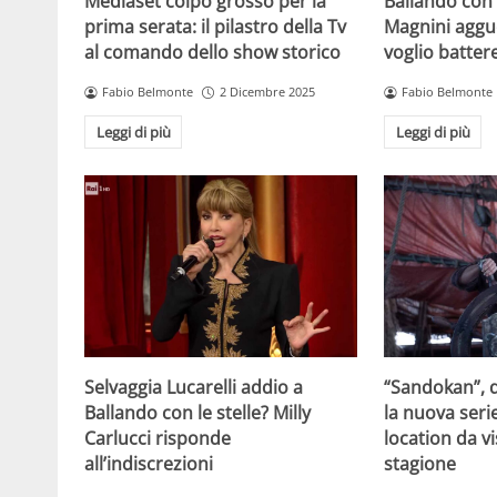
Mediaset colpo grosso per la
Ballando con l
prima serata: il pilastro della Tv
Magnini aggue
al comando dello show storico
voglio batter
Fabio Belmonte
2 Dicembre 2025
Fabio Belmonte
Leggi di più
Leggi di più
Selvaggia Lucarelli addio a
“Sandokan”, d
Ballando con le stelle? Milly
la nuova serie
Carlucci risponde
location da vi
all’indiscrezioni
stagione