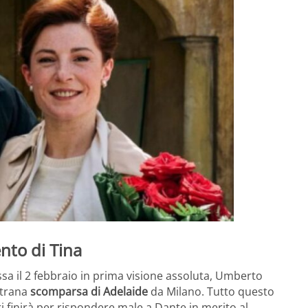
nto di Tina
ssa il 2 febbraio in prima visione assoluta, Umberto
strana
scomparsa di Adelaide
da Milano. Tutto questo
ri finirà per rispondere male a Dante in merito al