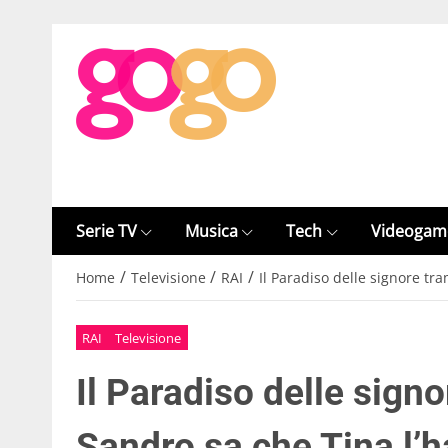
Serie TV
Musica
Tech
Videogam
/
/
/
Home
Televisione
RAI
Il Paradiso delle signore tr
RAI
Televisione
Il Paradiso delle sign
Sandro sa che Tina l’h