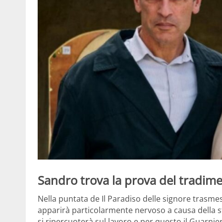
Sandro trova la prova del tradime
Nella puntata de Il Paradiso delle signore trasme
apparirà particolarmente nervoso a causa della 
si ripercuoterà sul lavoro e per questo il Guarnie