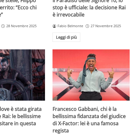
e stelle, Filippo
Il Paradiso delle Signore 10, lo
rrito: “Ecco chi
stop è ufficiale: la decisione Rai
e”
è irrevocabile
28 Novembre 2025
Fabio Belmonte
27 Novembre 2025
Leggi di più
ove è stata girata
Francesco Gabbani, chi è la
 Rai: le bellissime
bellissima fidanzata del giudice
sitare in questa
di X-Factor: lei è una famosa
regista