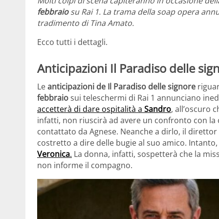
Molti colpi di scena capiteranno in occasione del
febbraio
su Rai 1. La trama della soap opera annu
tradimento di Tina Amato.
Ecco tutti i dettagli.
Anticipazioni Il Paradiso delle si
Le
anticipazioni de Il Paradiso delle signore
rigua
febbraio
sui teleschermi di Rai 1 annunciano inedi
accetterà di dare ospitalità a
Sandro
, all’oscuro 
infatti, non riuscirà ad avere un confronto con l
contattato da Agnese. Neanche a dirlo, il direttor
costretto a dire delle bugie al suo amico. Intanto,
Veronica
.
La donna, infatti, sospetterà che la miss
non informe il compagno.