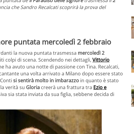
la puntata de
Il Paradiso delle signore
trasmessa il
2
ncia che Sandro Recalcati scoprirà la prova del
gnore puntata mercoledì 2 febbraio
rdanti la nuova puntata trasmessa
mercoledì 2
ti colpi di scena. Scendendo nei dettagli,
Vittorio
che ha avuto una notte di passione con Tina. Recalcati,
a cantante una volta arrivato a Milano dopo essere stato
 Conti
si sentirà molto in imbarazzo
in quanto è stato
 la verità su
Gloria
creerà una frattura tra
Ezio e
iva sia stata inviata da sua figlia, sebbene decida di